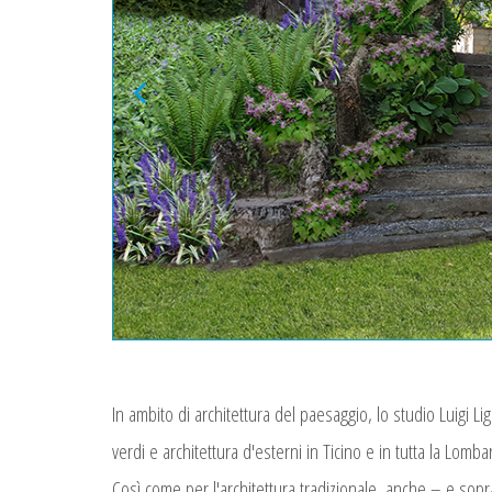
In ambito di architettura del paesaggio, lo studio Luigi Li
verdi e architettura d'esterni in Ticino e in tutta la Lomba
Così come per l'architettura tradizionale, anche – e soprat