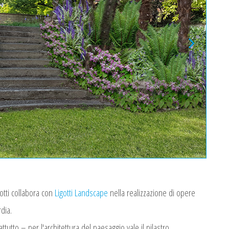
gotti collabora con
Ligotti Landscape
nella realizzazione di opere
rdia.
tutto – per l'architettura del paesaggio vale il pilastro