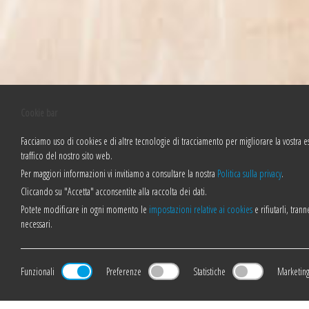
Cookie bar
Facciamo uso di cookies e di altre tecnologie di tracciamento per migliorare la vostra e
traffico del nostro sito web.
Per maggiori informazioni vi invitiamo a consultare la nostra
Politica sulla privacy
.
Cliccando su "Accetta" acconsentite alla raccolta dei dati.
Potete modificare in ogni momento le
impostazioni relative ai cookies
e rifiutarli, tran
necessari.
Funzionali
Preferenze
Statistiche
Marketin