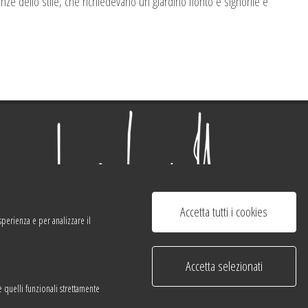
ze dello stile, che richiedevano un giardino fiorito e signorile e
Accetta tutti i cookies
sperienza e per analizzare il
Accetta selezionati
Corso Pestalozzi 21/a - 6900 Lugano
ne quelli funzionali strettamente
Tel:
0041 0919220920