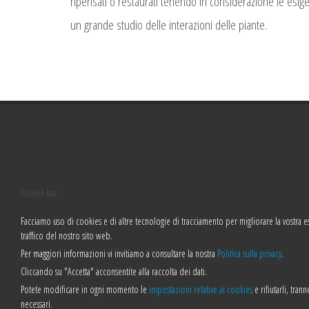
ripensati o restaurati tenendo in considerazione le esigen
un grande studio delle interazioni delle piante.
Cookie bar
Facciamo uso di cookies e di altre tecnologie di tracciamento per migliorare la vostra e
traffico del nostro sito web.
Per maggiori informazioni vi invitiamo a consultare la nostra
Politica sulla privacy
.
Cliccando su "Accetta" acconsentite alla raccolta dei dati.
Potete modificare in ogni momento le
impostazioni relative ai cookies
e rifiutarli, tran
necessari.