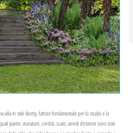
villa in stile liberty, fattore fondamentale per lo studio e la
 quali piante, murature, cordoli, scale, arredi d'esterni sono stati